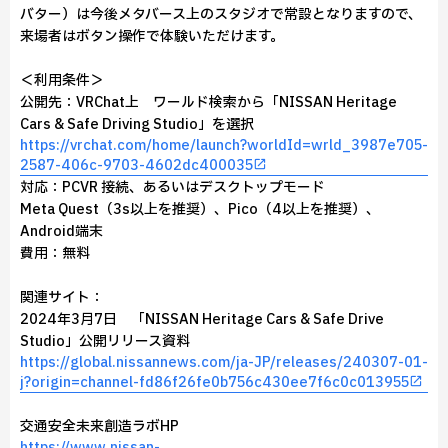
バター）は今後メタバース上のスタジオで常設となりますので、
来場者はボタン操作で体験いただけます。
＜利用条件＞
公開先：VRChat上 ワールド検索から「NISSAN Heritage
Cars & Safe Driving Studio」を選択
https://vrchat.com/home/launch?worldId=wrld_3987e705-
2587-406c-9703-4602dc400035
対応：PCVR 接続、あるいはデスクトップモード
Meta Quest（3s以上を推奨）、Pico（4以上を推奨）、
Android端末
費用：無料
関連サイト：
2024年3月7日 「NISSAN Heritage Cars & Safe Drive
Studio」公開リリース資料
https://global.nissannews.com/ja-JP/releases/240307-01-
j?origin=channel-fd86f26fe0b756c430ee7f6c0c013955
交通安全未来創造ラボHP
https://www.nissan-