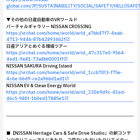
global.com/JP/SUSTAINABILITY/SOCIAL/SAFETY/HELLOSAFE
▼その他の日産自動車のVRワールド
バーチャルギャラリー NISSAN CROSSING
https://vrchat.com/home/world/wrld_a7bb47f7-4eab-
4713-944b-87b428936b2f
日産アリアとめぐる環境ツアー
https://vrchat.com/home/world/wrld_47c317e0-9564-
4ed1-9e81-73a8bb5001ff
NISSAN SAKURA Driving Island
https://vrchat.com/home/world/wrld_1ccb70f3-f75e-
4c6e-b6d9-ce2a96bd1ad1
NISSAN EV & Clean Energy World
https://vrchat.com/home/world/wrld_230e9d9c-41ed-
46c5-980f-1b0ed17885e1
■【NISSAN Heritage Cars & Safe Drive Studio」の新コンテ