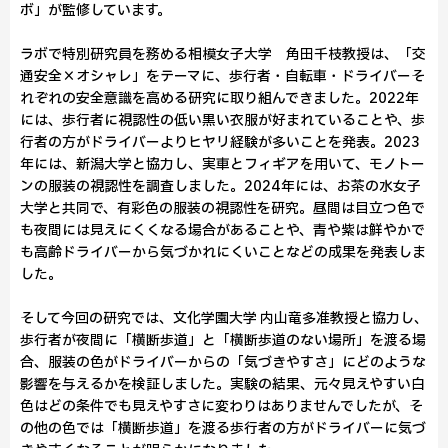
ボ」が監修しています。
ラボで特別研究員を務める相模女子大学 角田千枝教授は、「交
通安全×オシャレ」をテーマに、歩行者・自転車・ドライバーそ
れぞれの安全意識を高める研究に取り組んできました。2022年
には、歩行者に視認性の低い黒い衣服が好まれていることや、歩
行者の方がドライバーよりヒヤリ経験が多いことを発表。2023
年には、新潟大学と協力し、実車とフィギアを用いて、モノトー
ンの服装の視認性を調査しました。2024年には、お茶の水女子
大学と共同で、有彩色の服装の視認性を研究。昼間は目立つ色で
も夜間には見えにくくなる場合があることや、青や紫は鮮やかで
も高齢ドライバーから気づかれにくいことなどの成果を発表しま
した。
そして今回の研究では、文化学園大学 内山竜多准教授と協力し、
歩行者が夜間に「横断歩道」と「横断歩道のない場所」を渡る場
合、服装の色がドライバーからの「気づきやすさ」にどのような
影響を与えるかを検証しました。実験の結果、元々見えやすい白
色はどの条件でも見えやすさに変わりはありませんでしたが、そ
の他の色では「横断歩道」を渡る歩行者の方がドライバーに気づ