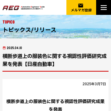
email
メルマガ登録
Topics
トピックス/リリース
2025.04.10
横断歩道上の服装色に関する視認性評価研究成
果を発表【日産自動車】
2025年3月7日
横断歩道上の服装色に関する視認性評価研究成果
を発表