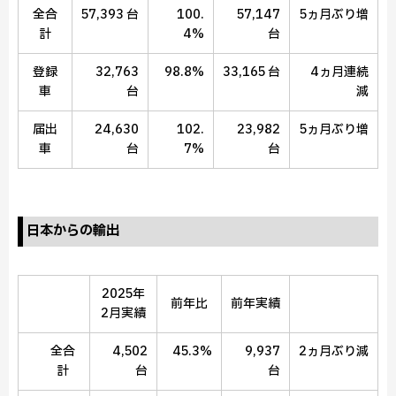
全合
57,393 台
100.
57,147
5ヵ月ぶり増
計
4%
台
登録
32,763
98.8%
33,165 台
4ヵ月連続
車
台
減
届出
24,630
102.
23,982
5ヵ月ぶり増
車
台
7%
台
日本からの輸出
2025年
前年比
前年実績
2月実績
全合
4,502
45.3%
9,937
2ヵ月ぶり減
計
台
台