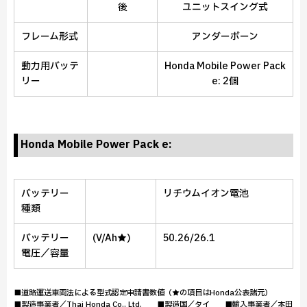
後
ユニットスイング式
フレーム形式
アンダーボーン
動力用バッテ
Honda Mobile Power Pack
リー
e: 2個
Honda Mobile Power Pack e:
バッテリー
リチウムイオン電池
種類
バッテリー
(V/Ah★)
50.26/26.1
電圧／容量
■道路運送車両法による型式認定申請書数値（★の項目はHonda公表諸元）
■製造事業者／Thai Honda Co., Ltd. ■製造国／タイ ■輸入事業者／本田