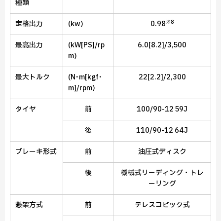
種類
※8
定格出力
(kw)
0.98
最高出力
(kW[PS]/rp
6.0[8.2]/3,500
m)
最大トルク
(N･m[kgf･
22[2.2]/2,300
m]/rpm)
タイヤ
前
100/90-12 59J
後
110/90-12 64J
ブレーキ形式
前
油圧式ディスク
後
機械式リーディング・トレ
ーリング
懸架方式
前
テレスコピック式