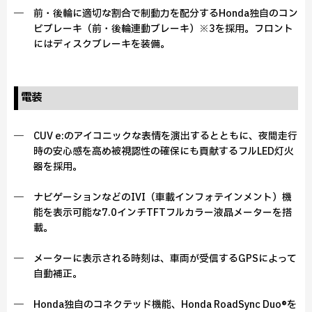
― 前・後輪に適切な割合で制動力を配分するHonda独自のコン
ビブレーキ（前・後輪連動ブレーキ）※3を採用。フロント
にはディスクブレーキを装備。
電装
― CUV e:のアイコニックな表情を演出するとともに、夜間走行
時の安心感を高め被視認性の確保にも貢献するフルLED灯火
器を採用。
― ナビゲーションなどのIVI（車載インフォテインメント）機
能を表示可能な7.0インチTFTフルカラー液晶メーターを搭
載。
― メーターに表示される時刻は、車両が受信するGPSによって
自動補正。
― Honda独自のコネクテッド機能、Honda RoadSync Duo®を