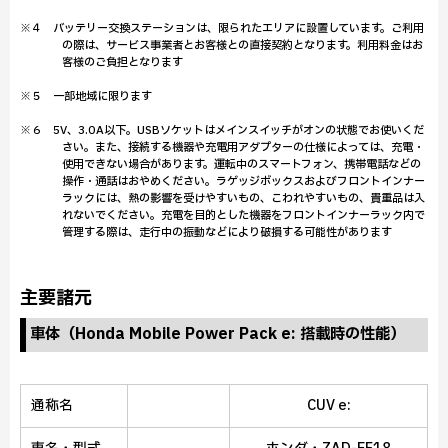
※４ バッテリー交換ステーションは、限られたエリアに設置しています。ご利用
の際は、サービス事業者とお客様との直接契約となります。利用料金はお
客様のご負担となります
※５ 一部地域に限ります
※６ 5V、3.0A以下。USBソケットはメインスイッチがオンの状態でお使いくだ
さい。また、接続する機器や充電用アダプターの仕様によっては、充電・
使用できない場合があります。運転中のスマートフォン、携帯電話などの
操作・通話はおやめください。ラゲッジボックスおよびフロントインナー
ラックには、熱の影響を受けやすいもの、こわれやすいもの、貴重品は入
れないでください。充電を目的とした機器をフロントインナーラック内で
管理する際は、走行中の振動などにより破損する可能性があります
主要諸元
車体（Honda Mobile Power Pack e: 搭載時の性能）
通称名
CUV e: