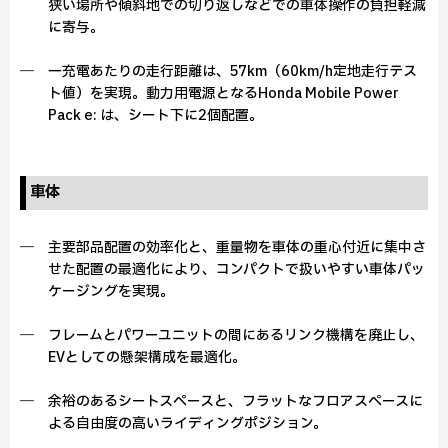
狭い場所や傾斜地での切り返しなどでの車体操作の負担軽減
に寄与。
― 一充電あたりの走行距離は、57km（60km/h定地走行テス
ト値）を実現。動力用電源となるHonda Mobile Power
Pack e: は、シート下に2個配置。
車体
― 主要部品配置の効率化と、重量物を車体の重心付近に集中さ
せた配置の最適化により、コンパクトで扱いやすい車体パッ
ケージングを実現。
― フレームとパワーユニットの間にあるリンク機構を廃止し、
EVとしての懸架構成を最適化。
― 余裕のあるシートスペースと、フラットなフロアスペースに
よる自由度の高いライディングポジション。