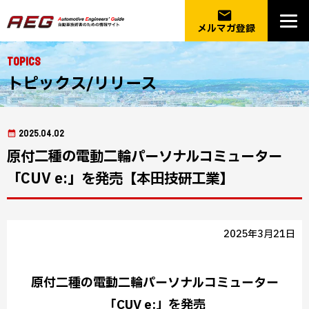
email
メルマガ登録
Topics
トピックス/リリース
2025.04.02
原付二種の電動二輪パーソナルコミューター
「CUV e:」を発売【本田技研工業】
2025年3月21日
原付二種の電動二輪パーソナルコミューター
「CUV e:」を発売