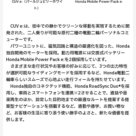
CUV e:（パールジュビリーホワイ
Honda Mobile Power Pack e:
ト）
CUV e:は、街中での静かでクリーンな移動を実現するために開
発された、二人乗りが可能な原付二種の電動二輪パーソナルコミ
ューターです。
パワーユニットに、磁気回路と構造の最適化を図った、Honda
独自開発のモーターを採用。動力用電源には交換式バッテリー
Honda Mobile Power Pack e:を2個採用しています。
さまざまな走行状況やお客様の好みに応じて、3つの出力特性
が選択可能なライディングモードを採用するなど、Honda電動二
輪車らしいスムーズで心地よい走行フィールを持たせています。
Honda独自のコネクテッド機能、Honda RoadSync Duo®を採
用し、車両とスマートフォンを連携※2させることで、通話や音
楽再生のほか、設定した目的地までの最適なルートを提案する提
案型ナビゲーションを搭載するなど、通勤や通学、お買い物な
ど、お客様の生活に寄り添う使い勝手のよさと、新たな価値を提
供します。