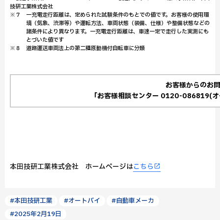
技研工業株式会社
※７ 一充電走行距離は、定められた試験条件のもとでの値です。お客様の使用環
境（気象、渋滞等）や運転方法、車両状態（装備、仕様）や整備状態などの
諸条件により異なります。一充電走行距離は、車速一定で走行した実測にも
とづいた値です
※８ 道路運送車両法上の第二種原動機付自転車に分類
お客様からのお
「お客様相談センター 0120-086819
本田技研工業株式会社 ホームページは
こちら
#本田技研工業
#オートバイ
#自動車メーカ
#2025年2月19日