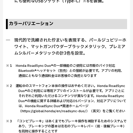
にも便利なUSBソケット（Type-C）※6を装備。
カラーバリエーション
― 現代的で洗練された佇まいを表現する、パールジュビリーホ
ワイト、マットガンパウダーブラックメタリック、プレミア
ムシルバーメタリックの計3色を設定。
※１ Honda RoadSync Duo®の一部機能のご使用には市販のバイク対応
Bluetooth®ヘッドセット（別売）との接続が必要です。アプリの利用、
通信にともなう通信料金はお客様のご負担となります
※２ 運転中のスマートフォン本体の操作はおやめください。Honda RoadSync
Duo®のご利用には専用アプリのインストールが必要です。アプリごとに
それぞれご利用いただけるコンテンツが異なります。Honda RoadSync
Duo®の機能に関する詳細および対応OSバージョン、対応アプリについて
は、Honda RoadSync Duo®関連ホームページ
（https://global.honda/en/roadsync-duo/）（英文）をご覧ください
※３ 「コンビブレーキ」はあくまでもブレーキ操作を補助するためのシステムで
あり、ブレーキングの基本は左右のブレーキレバー（前・後輪ブレーキ）
を同時に操作することです