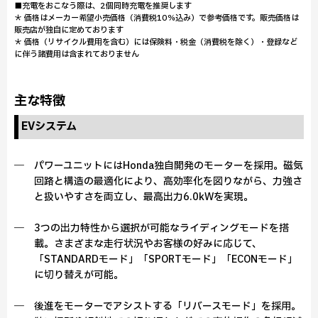
■充電をおこなう際は、2個同時充電を推奨します
＊ 価格はメーカー希望小売価格（消費税10％込み）で参考価格です。販売価格は
販売店が独自に定めております
＊ 価格（リサイクル費用を含む）には保険料・税金（消費税を除く）・登録など
に伴う諸費用は含まれておりません
主な特徴
EVシステム
― パワーユニットにはHonda独自開発のモーターを採用。磁気
回路と構造の最適化により、高効率化を図りながら、力強さ
と扱いやすさを両立し、最高出力6.0kWを実現。
― 3つの出力特性から選択が可能なライディングモードを搭
載。さまざまな走行状況やお客様の好みに応じて、
「STANDARDモード」「SPORTモード」「ECONモード」
に切り替えが可能。
― 後進をモーターでアシストする「リバースモード」を採用。