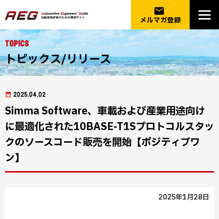
email
メルマガ登録
Topics
トピックス/リリース
2025.04.02
Simma Software、車載および産業用途向け
に最適化された10BASE-T1Sプロトコルスタッ
クのソースコード販売を開始【ポジティブワ
ン】
2025年1月28日