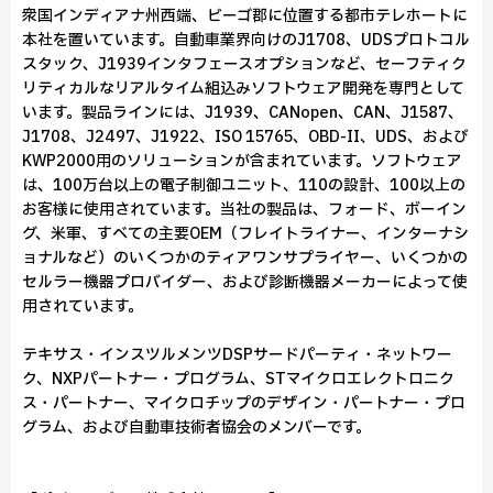
衆国インディアナ州西端、ビーゴ郡に位置する都市テレホートに
本社を置いています。自動車業界向けのJ1708、UDSプロトコル
スタック、J1939インタフェースオプションなど、セーフティク
リティカルなリアルタイム組込みソフトウェア開発を専門として
います。製品ラインには、J1939、CANopen、CAN、J1587、
J1708、J2497、J1922、ISO 15765、OBD-II、UDS、および
KWP2000用のソリューションが含まれています。ソフトウェア
は、100万台以上の電子制御ユニット、110の設計、100以上の
お客様に使用されています。当社の製品は、フォード、ボーイン
グ、米軍、すべての主要OEM（フレイトライナー、インターナシ
ョナルなど）のいくつかのティアワンサプライヤー、いくつかの
セルラー機器プロバイダー、および診断機器メーカーによって使
用されています。
テキサス・インスツルメンツDSPサードパーティ・ネットワー
ク、NXPパートナー・プログラム、STマイクロエレクトロニク
ス・パートナー、マイクロチップのデザイン・パートナー・プロ
グラム、および自動車技術者協会のメンバーです。