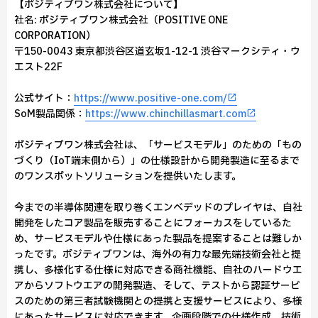
【ポジティブワン株式会社について】
社名: ポジティブワン株式会社（POSITIVE ONE
CORPORATION）
〒150-0043 東京都渋谷区道玄坂1-12-1 渋谷マークシティ・ウ
エスト22F
公式サイト：
https://www.positive-one.com/
SoM製品関係：
https://www.chinchillasmart.com
ポジティブワン株式会社は、「サービスモデル」のための「もの
づくり（IoT端末側から）」の仕様設計から開発製造に至るまで
のワンスポットソリューションを提供いたします。
今までの半導体関連を取り巻くエンベデッドのプレイヤは、自社
開発をしたコア製品を販売することにフォーカスをしているた
め、サービスモデルや仕様にあった製品を提案することは難しか
ったです。ポジティブワンは、海外の有力な最先端技術会社と提
携し、多様化する仕様に対応できる商社機能、自社のハードウエ
アからソフトウエアの開発製造、そして、テストから認証サービ
スのための第三者試験機関との提携と支援サービスにより、多様
にあったサービスに対応できます。企画段階での仕様作成、技術