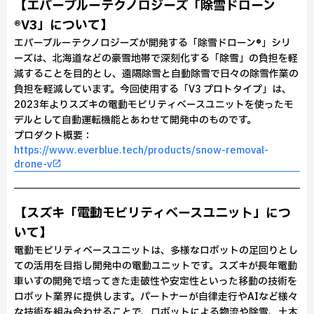
【エバーブルーテクノロジーズ「除雪ドローン
®V3」について】
エバーブルーテクノロジーズが開発する「除雪ドローン®」シリ
ーズは、北海道などの豪雪地帯で深刻化する「除雪」の負担を軽
減することを目的とし、遠隔除雪と自動除雪で日々の除雪作業の
負担を軽減しています。今回使用する「V3 プロトタイプ」は、
2023年よりスズキの電動モビリティベースユニットを使ったモ
デルとして自動運転機能とあわせて開発中のものです。
プロダクト概要：
https://www.everblue.tech/products/snow-removal-
drone-v
【スズキ「電動モビリティベースユニット」につ
いて】
電動モビリティベースユニットは、多様なロボットの足回りとし
ての活用を目指し開発中の電動ユニットです。スズキが長年電動
車いすの開発で培ってきた走破性や安定性といった移動の技術を
ロボット業界に提供します。パートナーが自律走行やAIなど様々
な技術を組み合わせることで、ロボットによる物流や除雪、土木