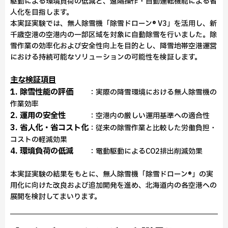
駆動による環境負荷の低減と、遠隔操作・自動運転機能による省
人化を目指します。
本実証実験では、無人除雪機「除雪ドローン® V3」を活用し、新
千歳空港の空港内の一部区域を対象に自動除雪を行いました。除
雪作業の効率化および安全性向上を目的とし、降雪地帯空港運営
における持続可能なソリューションの可能性を検証します。
主な検証項目
1. 除雪性能の評価
：実際の降雪環境における無人除雪機の
作業効率
2. 運用の安全性
：空港内の厳しい運用基準への適合性
3. 省人化・省コスト化
：従来の除雪作業と比較した労働負担・
コストの軽減効果
4. 環境負荷の低減
：電動駆動によるCO2排出削減効果
本実証実験の結果をもとに、無人除雪機「除雪ドローン®」の実
用化に向けた改良および追加開発を進め、北海道内の各空港への
展開を検討してまいります。