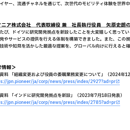
イヤー、流通チャネルを通じて、次世代のモビリティ体験を世界中
オニア株式会社 代表取締役 兼 社長執行役員 矢原史朗
び、ドイツに研究開発拠点を新設したことを大変嬉しく思ってい
発やサービスの提供を行える体制を構築できました。また、この拠
技術や知見を活かした最適な提案を、グローバル向けに行えると確
考情報＞
資料 「組織変更および役員の委嘱業務変更について」（2024年1
ps://jpn.pioneer/ja/corp/news/press/index/2927?ad=pr
資料 「インドに研究開発拠点を新設」（2023年7月18日発表）
ps://jpn.pioneer/ja/corp/news/press/index/2785?ad=pr