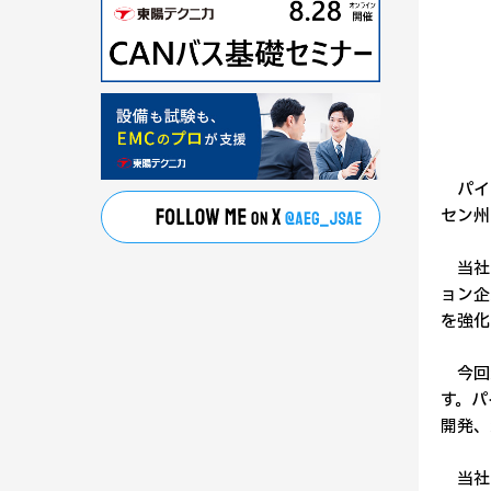
パイオ
セン州
当社は、
ョン企
を強化
今回新
す。パ
開発、
当社は