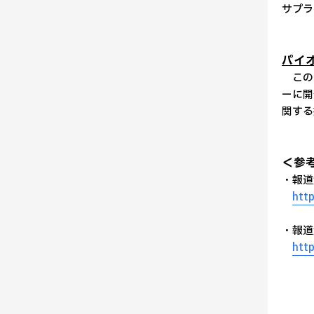
サプラ
パイ
このた
ーに開
関する
＜参
・報道
htt
・報道
htt