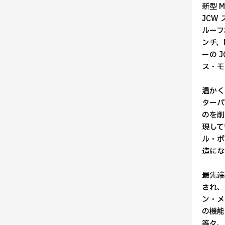
新型 M
JCW
ルーフお
ンチ、M
ーの 
ス・モ
温かく
ターパ
のを削
現して
ル・ポ
造にな
最先端
され、
ン・メ
の機能
等々、