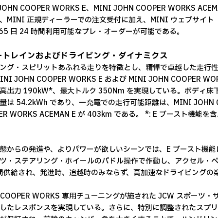
 JOHN COOPER WORKS E、MINI JOHN COOPER WORK
、MINI 正規ディーラーでの注文受付に加え、MINI ウェブサイト（htt
365 日 24 時間利用可能なプレ・オーダーが可能である。
ートレインおよびドライビング・ダイナミクス
ング・スピリットあふれる走りを特徴とし、精悍で卓越した走行
INI JOHN COOPER WORKS E および MINI JOHN COOPE
高出力 190kW*、最大トルク 350Nm を実現している。ボデ
は 54.2kWh であり、一充電での走行可能距離は、MINI JOHN COOP
ER WORKS ACEMAN E が 403km である。 *: E ブースト機
態からの発進や、よりパワーが欲しいシーンでは、E ブースト機能
ツ・ステアリング・ホイールのパドル操作で作動し、アクセル・ペダ
秒間供給され、発進時、追越時のみならず、高加速なドライビングの
N COOPER WORKS 専用チューニングが施された JCW スポ
したレスポンスを実現している。さらに、特別に調整されたスプリ