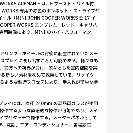
ER WORKS ACEMAN E は、E ブースト・パドル付
ER WORKS 専用の赤色のボンネット・ストライプや
INI JOHN COOPER WORKS E: 17 イ
OHN COOPER WORKS エンブレム、レッド・キャリパ
々の専用装備により、MINI のハイ・パフォーマン
テアリング・ホイールの背後に配置されていたメー
ィスプレイに映し出すことが可能である。様々なも
、前方への視界が開け、広々とした室内空間を実
せる新しい素材を初めて採用している。リサイク
作るような製造プロセスにより、手入れが簡単な構
プレイには、直径 240mm の高品質ガラスが使用
操作するような直感的な操作が可能であり、メイ
イプやタッチで操作する。メーターパネルとして
ィア、電話、エア・コンディショナー、各種設定