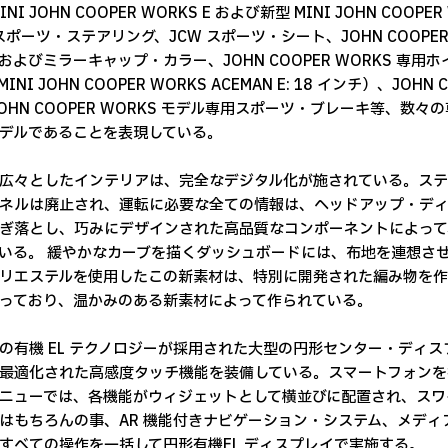
INI JOHN COOPER WORKS E および新型 MINI JOHN COOP
 スポーツ・ステアリング、JCW スポーツ・シート、JOHN COOP
よびミラーキャップ・カラー、JOHN COOPER WORKS 専用ホイール（M
INI JOHN COOPER WORKS ACEMAN E: 18 インチ）、J
JOHN COOPER WORKS モデル専用スポーツ・ブレーキ等、数
デルであることを表現している。
広々としたインテリアは、完全なデジタル化が施されている。ス
ネルは廃止され、運転に必要な全ての情報は、ヘッドアップ・デ
ぎ落とし、巧みにデザインされた高品質なコンポーネントによって
いる。 緩やかなカーブを描くダッシュボードには、布地を連想さ
リエステルを使用したこの新素材は、特別に開発された編み物を
っており、温かみのある新素材によって作られている。
の有機 EL テクノロジーが採用された大型の円形センター・ディス
最適化された高感度タッチ機能を装備している。スマートフォンを
ニューでは、各機能がウィジェットとして横並びに配置され、スワ
はもちろんの事、AR 機能付きナビゲーション・システム、メデ
すべての操作を一括して円形有機EL ディスプレイで実施する。