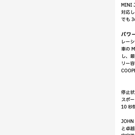
MINI
対応し
でも 
パワ
レーシ
車の M
し、最
リー容量
COOP
停止状
スポー
10 
JOH
と卓越