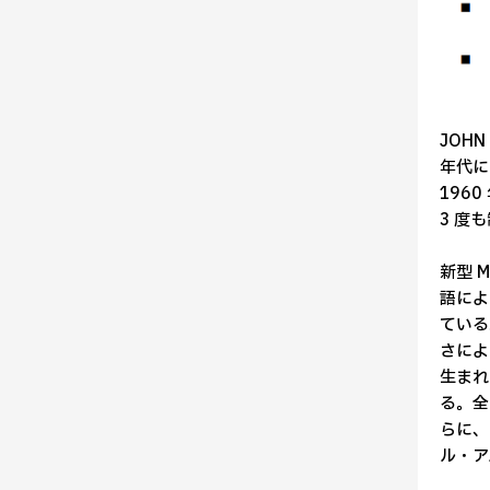
JOH
年代に
196
3 度
新型 M
語によ
ている
さによ
生まれ
る。全
らに、
ル・ア