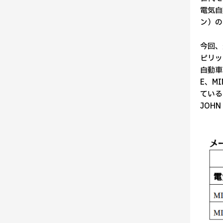
電気自
ン）の
今回、追
ピリッ
自動車の
E、MI
ているガ
JOHN