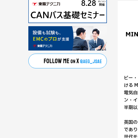
MI
ビー・
ける 
電気自動
ン・イ
半期以
英国の
であり
世代モ