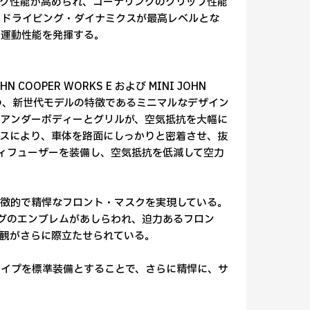
グ性能が高められ、コーナリングのグリップ性能
、ドライビング・ダイナミクスが最高レベルとな
た運動性能を発揮する。
OOPER WORKS E および MINI JOHN
を継承しつつ、新世代モデルの特徴であるミニマルなデザイン
アンダーボディーとグリルが、空気抵抗を大幅に
スにより、車体を路面にしっかりと密着させ、抜
ディフューザーを装備し、空気抵抗を低減して空力
徴的で精悍なフロント・マスクを実現している。
ッグのエンブレムがあしらわれ、迫力あるフロン
観がさらに際立たせられている。
ライプを標準装備とすることで、さらに精悍に、サ