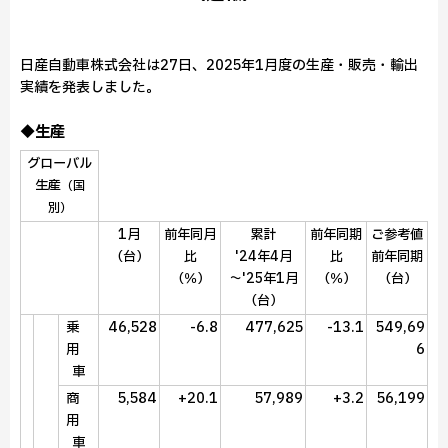
日産自動車株式会社は27日、2025年1月度の生産・販売・輸出
実績を発表しました。
◆生産
グローバル
生産
（国
別）
1月
前年同月
累計
前年同期
ご参考値
（台）
比
'24年4月
比
前年同期
（％）
～'25年1月
（％）
（台）
（台）
46,528
-6.8
477,625
-13.1
549,69
乗
6
用
車
5,584
+20.1
57,989
+3.2
56,199
商
用
車