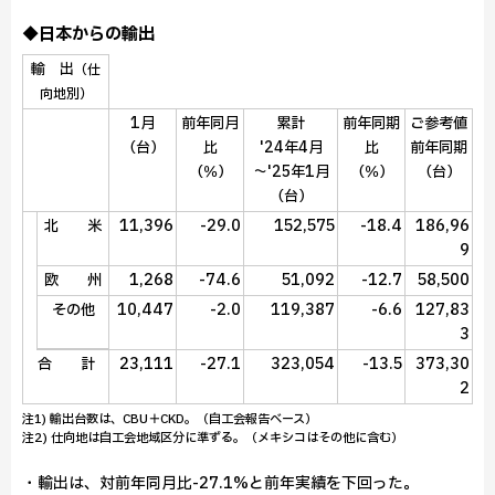
◆日本からの輸出
輸 出
（仕
向地別）
1月
前年同月
累計
前年同期
ご参考値
（台）
比
'24年4月
比
前年同期
（％）
～'25年1月
（％）
（台）
（台）
11,396
-29.0
152,575
-18.4
186,96
北 米
9
1,268
-74.6
51,092
-12.7
58,500
欧 州
10,447
-2.0
119,387
-6.6
127,83
その他
3
23,111
-27.1
323,054
-13.5
373,30
合 計
2
注1) 輸出台数は、CBU＋CKD。（自工会報告ベース）
注2) 仕向地は自工会地域区分に準ずる。（メキシコはその他に含む）
・輸出は、対前年同月比-27.1%と前年実績を下回った。