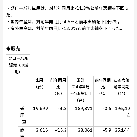
・グローバル生産は、対前年同月比-11.3%と前年実績を下回っ
た。
・国内生産は、対前年同月比-4.5%と前年実績を下回った。
・海外生産は、対前年同月比-13.0%と前年実績を下回った。
◆販売
グローバル
販売
（地域
別）
1月
前年同月
累計
前年同期
ご参考値
（台）
比
'24年4月
比
前年同期
（％）
～'25年1月
（％）
（台）
（台）
19,699
-4.8
189,371
-3.6
196,40
乗
4
用
車
3,616
+15.3
33,061
-5.9
35,144
商