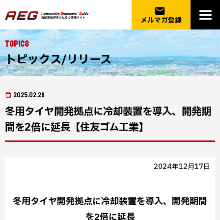
email
メルマガ登録
Topics
トピックス/リリース
2025.02.28
冬用タイヤ開発拠点に冷却装置を導入、開発期
間を2倍に延長【住友ゴム工業】
2024年12月17日
冬用タイヤ開発拠点に冷却装置を導入、開発期間
を2倍に延長