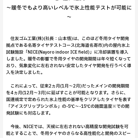
～暖冬でもより高いレベルで氷上性能テストが可能に
～
住友ゴム工業(株)(社長：山本悟)は、このほど冬用タイヤ開発
拠点である名寄タイヤテストコース(北海道名寄市)内の屋内氷上
試験施設「NICE(Nayoro indoor ICE field)」に冷却装置を導入
しました。暖冬の影響で冬用タイヤの開発期間は年々短くなって
おり、気象変化に左右されない安定したタイヤ開発を行うべく導
入を決定しました。
これによって、従来2ヵ月(1月～2月)だったメインの開発期間
を4ヵ月(12月～3月)に延ばすことが可能となります。さらに、
国連規定で定められた氷上性能の基準をクリアしたタイヤを表す
「アイスグリップシンボル」の-5℃～-15℃の路面温度※での開
発試験にも対応します。
今後、NICEでは、天候に左右されない高精度な開発試験を可
能とすることで、冬用タイヤのさらなる高性能化と開発のスピー