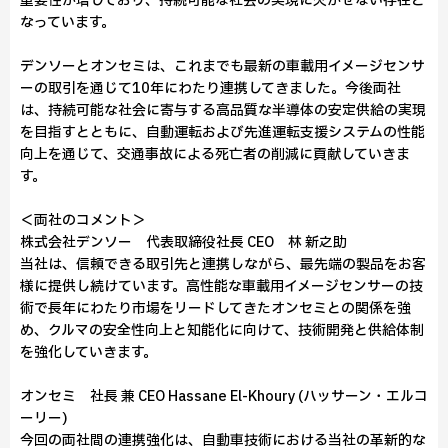
重要性が増しており、持続可能な社会の実現に欠かせない存在と
なっています。
デンソーとオンセミは、これまでも最新の車載用イメージセンサ
ーの取引を通じて10年にわたり連携してきました。今後両社
は、持続可能な社会に寄与する高品質な半導体の安定供給の実現
を目指すとともに、自動運転および先進運転支援システムの性能
向上を通じて、交通事故による死亡者の削減に貢献していきま
す。
＜両社のコメント＞
株式会社デンソー 代表取締役社長 CEO 林 新之助
当社は、信頼できる取引先と連携しながら、最先端の製品をお客
様に提供し続けています。高性能な車載用イメージセンサーの技
術で長年にわたり市場をリードしてきたオンセミとの関係を強
め、クルマの安全性向上と知能化に向けて、技術開発と供給体制
を強化していきます。
オンセミ 社長 兼 CEO Hassane El-Khoury (ハッサーン・エルコ
ーリー)
今回の両社間の連携強化は、自動車技術における当社の革新的な