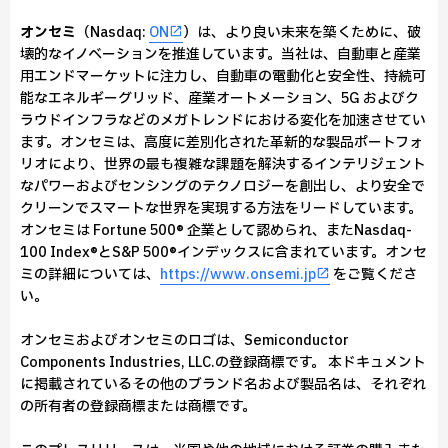
オンセミ
（Nasdaq:
ON
）は、より良い未来を築くために、破
壊的なイノベーションを推進しています。当社は、自動車と産業
用エンドマーケットに注力し、自動車の電動化と安全性、持続可
能なエネルギーグリッド、産業オートメーション、5G およびク
ラウドインフラなどのメガトレンドにおける変化を加速させてい
ます。オンセミは、高度に差別化された革新的な製品ポートフォ
リオにより、世界の最も複雑な課題を解決するインテリジェント
なパワーおよびセンシングのテクノロジーを創出し、より安全で
クリーンでスマートな世界を実現する方法をリードしています。
オンセミは Fortune 500® 企業として認められ、またNasdaq-
100 Index®とS&P 500®インデックスに含まれています。オンセ
ミの詳細については、
https://www.onsemi.jp
をご覧くださ
い。
オンセミおよびオンセミのロゴは、Semiconductor
Components Industries, LLC.の登録商標です。 本ドキュメント
に掲載されているその他のブランド名および製品名は、それぞれ
の所有者の登録商標または商標です。