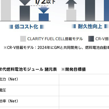
※CR-V搭載モデル：2024年にGMと共同開発し、燃料電池自動車「
次世代燃料電池モジュール 諸元表 ※開発目標値
出力（Net）
電圧
効率（Net）