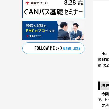
Hon
燃料電
電池定
次
今回公
で、H
定格出