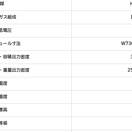
冷媒
ガス組成
低電圧
ュール寸法
W73
・容積出力密度
・重量出力密度
2
温度
温度
標高
等級