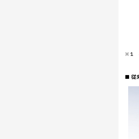
※１ 
■ 