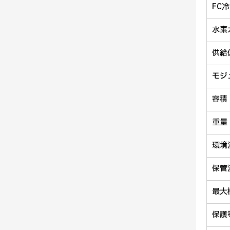
FC
水素
供給
モジ
容積
重量
環境
保管
最大
保護