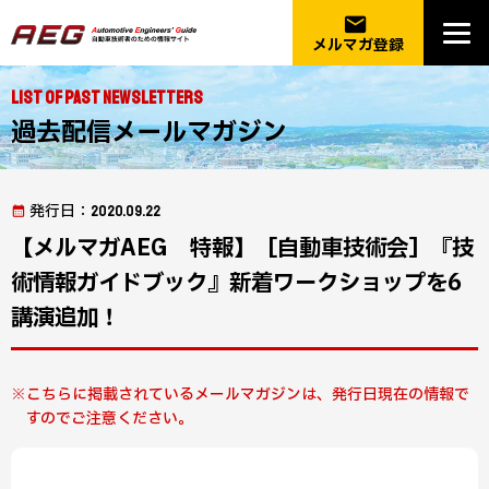
email
メルマガ登録
List of Past Newsletters
過去配信メールマガジン
発行日
：2020.09.22
【メルマガAEG 特報】［自動車技術会］『技
術情報ガイドブック』新着ワークショップを6
講演追加！
こちらに掲載されているメールマガジンは、発行日現在の情報で
すのでご注意ください。