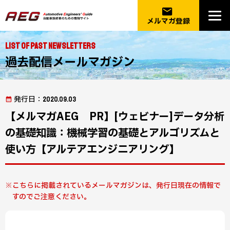
email
メルマガ登録
List of Past Newsletters
過去配信メールマガジン
発行日
：2020.09.03
【メルマガAEG PR】[ウェビナー]データ分析
の基礎知識：機械学習の基礎とアルゴリズムと
使い方【アルテアエンジニアリング】
こちらに掲載されているメールマガジンは、発行日現在の情報で
すのでご注意ください。