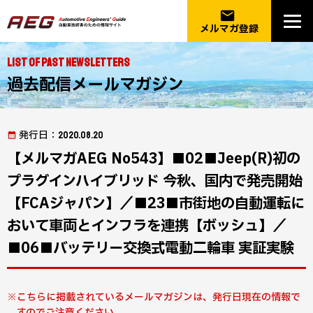
email
メルマガ登録
List of Past Newsletters
過去配信メールマガジン
発行日
：2020.08.20
【メルマガAEG No543】■02■Jeep(R)初の
プラグインハイブリッド 今秋、国内で発売開始
【FCAジャパン】／■23■市街地の自動運転に
おいて車両とインフラを連携【ボッシュ】／
■06■バッテリー交換式電動二輪車 実証実験
こちらに掲載されているメールマガジンは、発行日現在の情報で
すのでご注意ください。