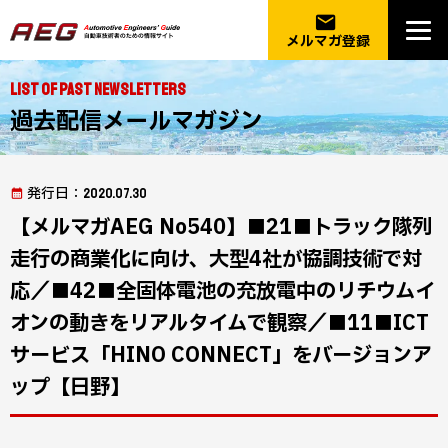
email
メルマガ登録
List of Past Newsletters
過去配信メールマガジン
発行日
：2020.07.30
【メルマガAEG No540】■21■トラック隊列
走行の商業化に向け、大型4社が協調技術で対
応／■42■全固体電池の充放電中のリチウムイ
オンの動きをリアルタイムで観察／■11■ICT
サービス「HINO CONNECT」をバージョンア
ップ【日野】