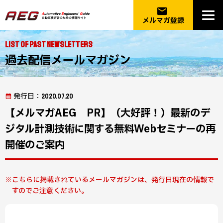
email
メルマガ登録
List of Past Newsletters
過去配信メールマガジン
発行日
：2020.07.20
【メルマガAEG PR】（大好評！）最新のデ
ジタル計測技術に関する無料Webセミナーの再
開催のご案内
こちらに掲載されているメールマガジンは、発行日現在の情報で
すのでご注意ください。