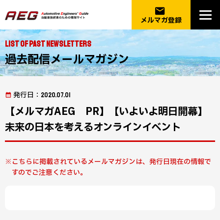
email
メルマガ登録
List of Past Newsletters
過去配信メールマガジン
発行日
：2020.07.01
【メルマガAEG PR】【いよいよ明日開幕】
未来の日本を考えるオンラインイベント
こちらに掲載されているメールマガジンは、発行日現在の情報で
すのでご注意ください。