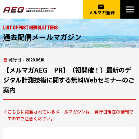
email
メルマガ登録
List of Past Newsletters
過去配信メールマガジン
発行日
：2020.06.16
【メルマガAEG PR】（初開催！）最新のデ
ジタル計測技術に関する無料Webセミナーのご
案内
こちらに掲載されているメールマガジンは、発行日現在の情報で
すのでご注意ください。