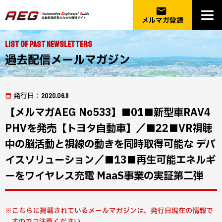
email
メルマガ登録
List of Past Newsletters
過去配信メールマガジン
発行日
：2020.06.11
【メルマガAEG No533】■01■新型車RAV4
PHVを発売【トヨタ自動車】／■22■VR視聴
中の脳活動と視線の動きを同時取得可能な デバ
イスソリューション／■13■再生可能エネルギ
ーをワイヤレス充電 MaaS事業の実証第二弾
こちらに掲載されているメールマガジンは、発行日現在の情報で
すのでご注意ください。