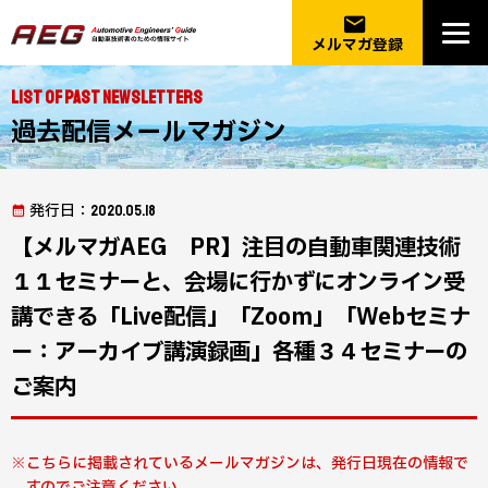
email
メルマガ登録
List of Past Newsletters
過去配信メールマガジン
発行日
：2020.05.18
【メルマガAEG PR】注目の自動車関連技術
１１セミナーと、会場に行かずにオンライン受
講できる「Live配信」「Zoom」「Webセミナ
ー：アーカイブ講演録画」各種３４セミナーの
ご案内
こちらに掲載されているメールマガジンは、発行日現在の情報で
すのでご注意ください。