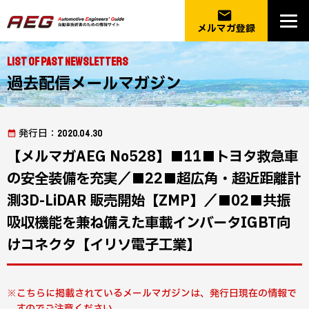
email
メルマガ登録
List of Past Newsletters
過去配信メールマガジン
発行日
：2020.04.30
【メルマガAEG No528】■11■トヨタ救急車
の安全装備を充実／■22■超広角・超近距離計
測3D-LiDAR 販売開始【ZMP】／■02■共振
吸収機能を兼ね備えた車載インバータIGBT向
けコネクタ【イリソ電子工業】
こちらに掲載されているメールマガジンは、発行日現在の情報で
すのでご注意ください。