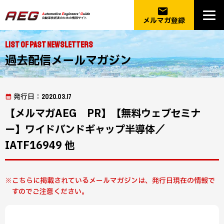
email
メルマガ登録
List of Past Newsletters
過去配信メールマガジン
発行日
：2020.03.17
【メルマガAEG PR】【無料ウェブセミナ
ー】ワイドバンドギャップ半導体／
IATF16949 他
こちらに掲載されているメールマガジンは、発行日現在の情報で
すのでご注意ください。