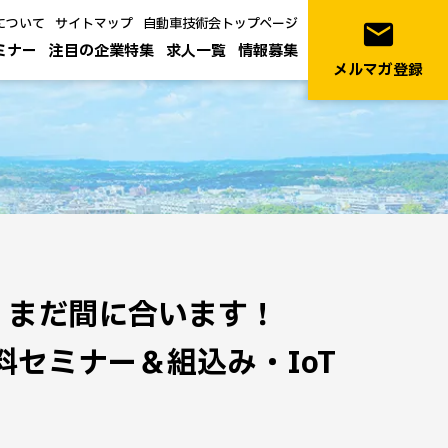
について
サイトマップ
自動車技術会トップページ
email
ミナー
注目の企業特集
求人一覧
情報募集
メルマガ登録
】まだ間に合います！
料セミナー＆組込み・IoT