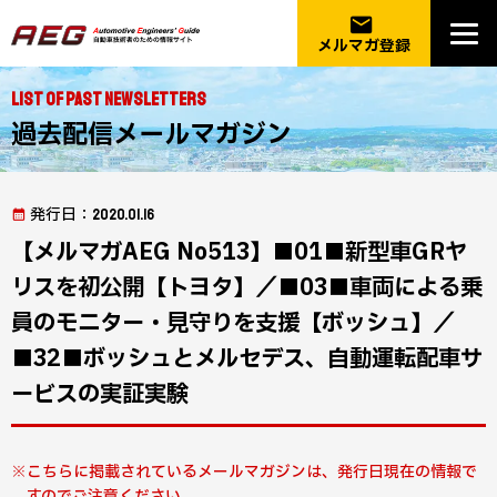
email
メルマガ登録
List of Past Newsletters
過去配信メールマガジン
発行日
：2020.01.16
【メルマガAEG No513】■01■新型車GRヤ
リスを初公開【トヨタ】／■03■車両による乗
員のモニター・見守りを支援【ボッシュ】／
■32■ボッシュとメルセデス、自動運転配車サ
ービスの実証実験
こちらに掲載されているメールマガジンは、発行日現在の情報で
すのでご注意ください。