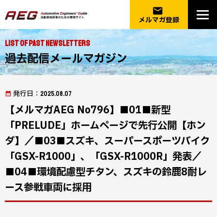
email
メルマガ登録
List of Past Newsletters
過去配信メールマガジン
発行日
：2025.08.07
【メルマガAEG No796】■01■新型
「PRELUDE」ホームページで先行公開【ホン
ダ】／■03■スズキ、スーパースポーツバイク
「GSX-R1000」、「GSX-R1000R」発表／
■04■環境配慮型チタン、スズキの鈴鹿8耐レ
ース参戦車両に採用