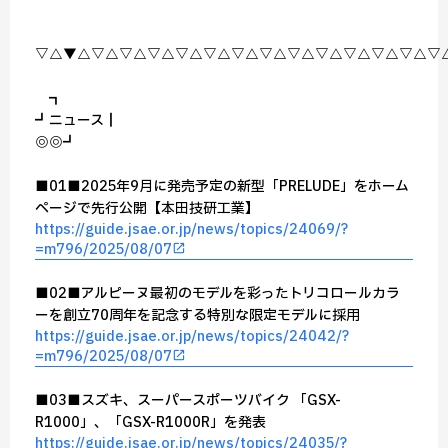
▽△▼△▽△▽△▽△▽△▽△▽△▽△▽△▽△▽△▽△▽△▽
┏━━━━┓
┏┛ニュース┃
┗◎━━◎━┛
■01■2025年9月に発売予定の新型「PRELUDE」をホーム
ページで先行公開【本田技研工業】
https://guide.jsae.or.jp/news/topics/24069/?
=m796/2025/08/07
■02■アルピーヌ最初のモデルを彩ったトリコロールカラ
ーを創立70周年を記念する特別な限定モデルに採用
https://guide.jsae.or.jp/news/topics/24042/?
=m796/2025/08/07
■03■スズキ、スーパースポーツバイク 「GSX-
R1000」、「GSX-R1000R」を発表
https://guide.jsae.or.jp/news/topics/24035/?