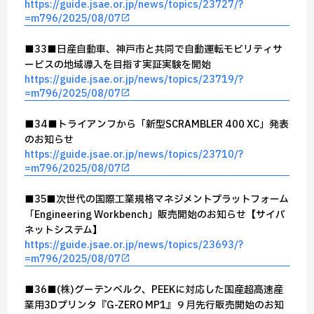
https://guide.jsae.or.jp/news/topics/23727/?
=m796/2025/08/07
■33■日産自動車、神戸市と共同で自動運転モビリティサ
ービスの地域導入を目指す実証実験を開始
https://guide.jsae.or.jp/news/topics/23719/?
=m796/2025/08/07
■34■トライアンフから「新型SCRAMBLER 400 XC」発表
のお知らせ
https://guide.jsae.or.jp/news/topics/23710/?
=m796/2025/08/07
■35■次世代の国際工業規格マネジメントプラットフォーム
「Engineering Workbench」販売開始のお知らせ【サイバ
ネットシステム】
https://guide.jsae.or.jp/news/topics/23693/?
=m796/2025/08/07
■36■(株)グーテンベルク、PEEKに対応した国産超高速産
業用3Dプリンタ『G-ZERO MP1』９月先行販売開始のお知