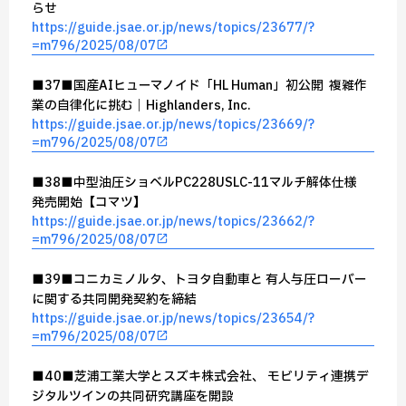
らせ
https://guide.jsae.or.jp/news/topics/23677/?
=m796/2025/08/07
■37■国産AIヒューマノイド「HL Human」初公開 ─ 複雑作
業の自律化に挑む｜Highlanders, Inc.
https://guide.jsae.or.jp/news/topics/23669/?
=m796/2025/08/07
■38■中型油圧ショベルPC228USLC-11マルチ解体仕様
発売開始【コマツ】
https://guide.jsae.or.jp/news/topics/23662/?
=m796/2025/08/07
■39■コニカミノルタ、トヨタ自動車と 有人与圧ローバー
に関する共同開発契約を締結
https://guide.jsae.or.jp/news/topics/23654/?
=m796/2025/08/07
■40■芝浦工業大学とスズキ株式会社、 モビリティ連携デ
ジタルツインの共同研究講座を開設