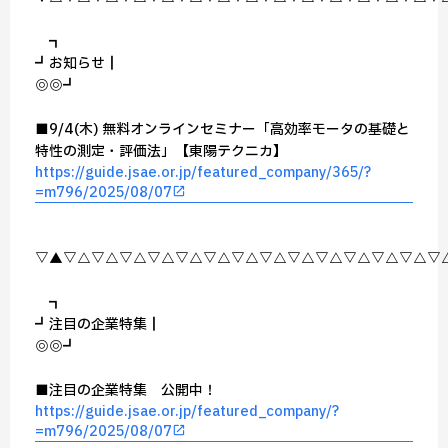
┏━━━━┓
┏┛お知らせ┃
┗◎━━◎━┛
■9/4(木) 無料オンラインセミナー「高効率モータの基礎と
特性の測定・評価法」【東陽テクニカ】
https://guide.jsae.or.jp/featured_company/365/?
=m796/2025/08/07
▽▲▽△▽△▽△▽△▽△▽△▽△▽△▽△▽△▽△▽△▽△▽
┏━━━━━━━┓
┏┛注目の企業特集┃
┗◎━━━━◎━━┛
■注目の企業特集 公開中！
https://guide.jsae.or.jp/featured_company/?
=m796/2025/08/07