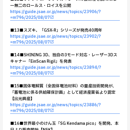
一無二のロールス・ロイスを公開
https://guide.jsae.or.jp/news/topics/23906/?
=m796/2025/08/07
■13■スズキ、「GSX-R」シリーズが発売40周年
https://guide.jsae.or.jp/news/topics/23902/?
=m796/2025/08/07
■14■SHINING 3D、独自の3モード対応・レーザー3Dス
キャナー「EinScan Rigil」を発表
https://guide.jsae.or.jp/news/topics/23894/?
=m796/2025/08/07
■15■固体電解質（全固体電池材料）の量産技術開発が、
「蓄電池に係る供給確保計画」として経済産業省より認定
【出光興産】
https://guide.jsae.or.jp/news/topics/23886/?
=m796/2025/08/07
■16■世界最小のけん玉「SG Kendama pico」を開発、本
日より販売開始【NSK】