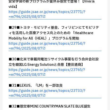
安全学習の新プログラムが夏休み限定で登場！【Viva la
vida】
https://guide.jsae.or.jp/news/topics/23771/?
=m796/2025/08/07
■29■トヨタ・モビリティ基金、フィリピンにてモビリテ
ィを活用した医療アクセス向上のための 「Healthcare
Mobility for All（HEAL）」プログラムを開始
https://guide.jsae.or.jp/news/topics/23754/?
=m796/2025/08/07
■30■北米で車載用電池リサイクル事業を行う合弁会社設
立を韓国LG Energy Solutionと合意【豊田通商】
https://guide.jsae.or.jp/news/topics/23765/?
=m796/2025/08/07
■31■LEXUS、「LM」を一部改良
https://guide.jsae.or.jp/news/topics/23733/?
=m796/2025/08/07
■32■限定車MINI COUNTRYMAN SLATE BLUE誕生