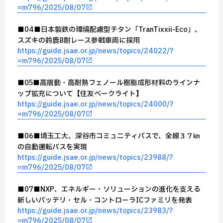
=m796/2025/08/07
■04■日本製鉄の環境配慮型チタン「TranTixxii-Eco」、
スズキの鈴鹿8耐レース参戦車両に採用
https://guide.jsae.or.jp/news/topics/24022/?
=m796/2025/08/07
■05■高摺動・高耐熱フェノール樹脂成形材料のラインナ
ップ拡充について【住友ベークライト】
https://guide.jsae.or.jp/news/topics/24000/?
=m796/2025/08/07
■06■埼玉工大、深谷市コミュニティバスで、全線３７㎞
の自動運転バスを実現
https://guide.jsae.or.jp/news/topics/23988/?
=m796/2025/08/07
■07■NXP、エネルギー・ソリューションの進化を支える
新しいバッテリ・セル・コントローラICファミリを発表
https://guide.jsae.or.jp/news/topics/23983/?
=m796/2025/08/07