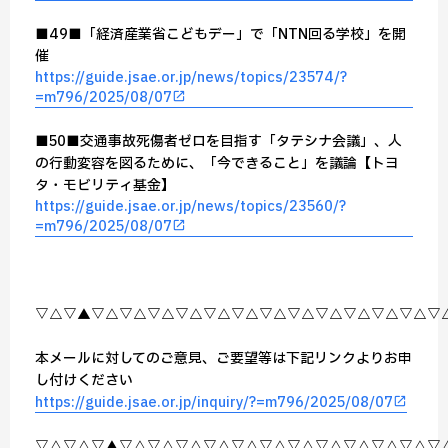
■49■「経済産業省こどもデー」で「NTN回る学校」を開
催
https://guide.jsae.or.jp/news/topics/23574/?
=m796/2025/08/07
■50■交通事故死傷者ゼロを目指す「タテシナ会議」、人
の行動変容を図るために、「今できること」を議論【トヨ
タ・モビリティ基金】
https://guide.jsae.or.jp/news/topics/23560/?
=m796/2025/08/07
▽△▽▲▽△▽△▽△▽△▽△▽△▽△▽△▽△▽△▽△▽△▽
本メールに対してのご意見、ご要望等は下記リンクよりお申
し付けください
https://guide.jsae.or.jp/inquiry/?=m796/2025/08/07
▽△▽△▽▲▽△▽△▽△▽△▽△▽△▽△▽△▽△▽△▽△▽