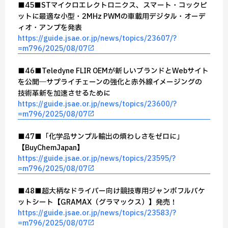
■45■STマイクロエレクトロニクス、スマート・コックピ
ットに最適な小型・2MHz PWMの車載用デジタル・オーデ
ィオ・アンプを発表
https://guide.jsae.or.jp/news/topics/23607/?
=m796/2025/08/07
■46■Teledyne FLIR OEMが新しいブランドとWebサイト
を公開―サプライチェーンの強化と赤外線イメージングの
技術革新を加速させるために
https://guide.jsae.or.jp/news/topics/23600/?
=m796/2025/08/07
■47■「化学品サンプル輸出の煩わしさをゼロに」
【BuyChemJapan】
https://guide.jsae.or.jp/news/topics/23595/?
=m796/2025/08/07
■48■超大柄なドライバー向け競技専用ジャンボフルバケ
ットシート【GRAMAX（グラマックス）】発売！
https://guide.jsae.or.jp/news/topics/23583/?
=m796/2025/08/07