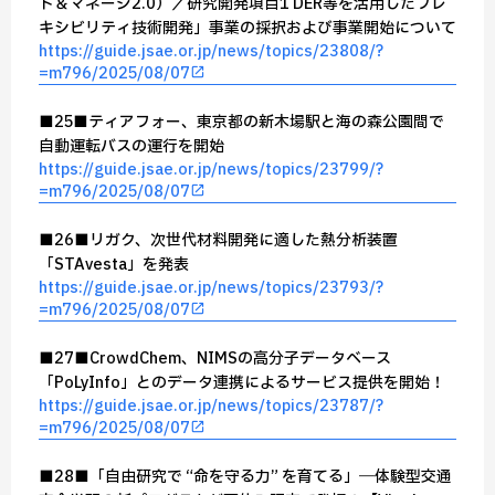
ト＆マネージ2.0）／研究開発項目1 DER等を活用したフレ
キシビリティ技術開発」事業の採択および事業開始について
https://guide.jsae.or.jp/news/topics/23808/?
=m796/2025/08/07
■25■ティアフォー、東京都の新木場駅と海の森公園間で
自動運転バスの運行を開始
https://guide.jsae.or.jp/news/topics/23799/?
=m796/2025/08/07
■26■リガク、次世代材料開発に適した熱分析装置
「STAvesta」を発表
https://guide.jsae.or.jp/news/topics/23793/?
=m796/2025/08/07
■27■CrowdChem、NIMSの高分子データベース
「PoLyInfo」とのデータ連携によるサービス提供を開始！
https://guide.jsae.or.jp/news/topics/23787/?
=m796/2025/08/07
■28■「自由研究で “命を守る力” を育てる」―体験型交通