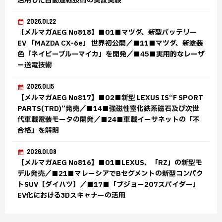
活用した自動運転技術の実証実験
2026.01.22
【メルマガAEG No818】■01■マツダ、新型バッテリー
EV 「MAZDA CX-6e」 世界初公開／■11■マツダ、新塗装
色「ネイビーブルーマイカ」を開発／■45■実用的なレーザ
ー送電技術
2026.01.15
【メルマガAEG No817】■02■新型 LEXUS IS“F SPORT
PARTS(TRD)”発売／■14■強磁性窒化鉄系磁石及び次世
代車載電装モータの開発／■24■車載イーサネットの「不
合格」を解明
2026.01.08
【メルマガAEG No816】■01■LEXUS、「RZ」の新型モ
デル発売／■21■マレーシアでBセグメントの新型コンパク
トSUV【ダイハツ】／■17■「プジョー207スパイダー」
EV化における3Dスキャナーの活用