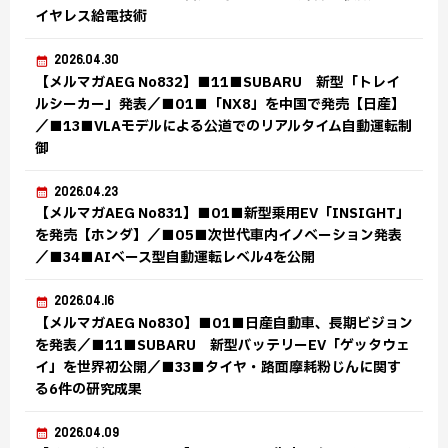
イヤレス給電技術
2026.04.30
【メルマガAEG No832】■11■SUBARU 新型「トレイ
ルシーカー」発表／■01■「NX8」を中国で発売【日産】
／■13■VLAモデルによる公道でのリアルタイム自動運転制
御
2026.04.23
【メルマガAEG No831】■01■新型乗用EV「INSIGHT」
を発売【ホンダ】／■05■次世代車内イノベーション発表
／■34■AIベース型自動運転レベル4を公開
2026.04.16
【メルマガAEG No830】■01■日産自動車、長期ビジョン
を発表／■11■SUBARU 新型バッテリーEV「ゲッタウェ
イ」を世界初公開／■33■タイヤ・路面摩耗粉じんに関す
る6件の研究成果
2026.04.09