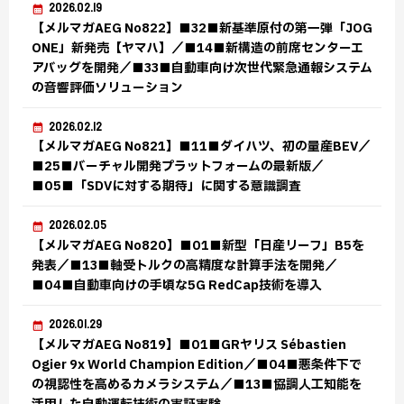
2026.02.19
【メルマガAEG No822】■32■新基準原付の第一弾「JOG
ONE」新発売【ヤマハ】／■14■新構造の前席センターエ
アバッグを開発／■33■自動車向け次世代緊急通報システム
の音響評価ソリューション
2026.02.12
【メルマガAEG No821】■11■ダイハツ、初の量産BEV／
■25■バーチャル開発プラットフォームの最新版／
■05■「SDVに対する期待」に関する意識調査
2026.02.05
【メルマガAEG No820】■01■新型「日産リーフ」B5を
発表／■13■軸受トルクの高精度な計算手法を開発／
■04■自動車向けの手頃な5G RedCap技術を導入
2026.01.29
【メルマガAEG No819】■01■GRヤリス Sébastien
Ogier 9x World Champion Edition／■04■悪条件下で
の視認性を高めるカメラシステム／■13■協調人工知能を