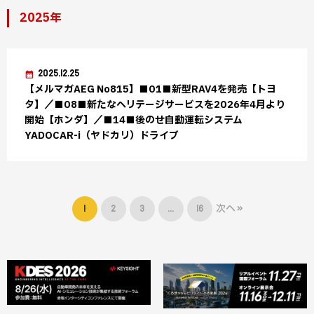
2025年
2025.12.25
【メルマガAEG No815】■01■新型RAV4を発売【トヨ
タ】／■08■新たなヘリテージサービスを2026年4月より
開始【ホンダ】／■14■後のせ自動運転システム
YADOCAR-i（ヤドカリ）ドライブ
1
2
3
…
16
次へ »