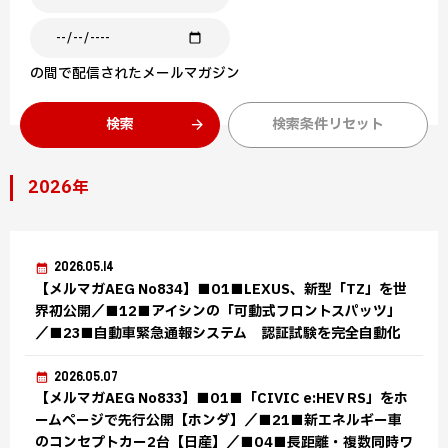
の間で配信されたメールマガジン
2026年
2026.05.14
【メルマガAEG No834】■01■LEXUS、新型「TZ」を世
界初公開／■12■アイシンの「可動式フロントスパッツ」
／■23■自動車緊急通報システム 認証試験を完全自動化
2026.05.07
【メルマガAEG No833】■01■「CIVIC e:HEV RS」をホ
ームページで先行公開【ホンダ】／■21■新エネルギー車
のコンセプトカー2台【日産】／■04■長距離・複数同時ワ