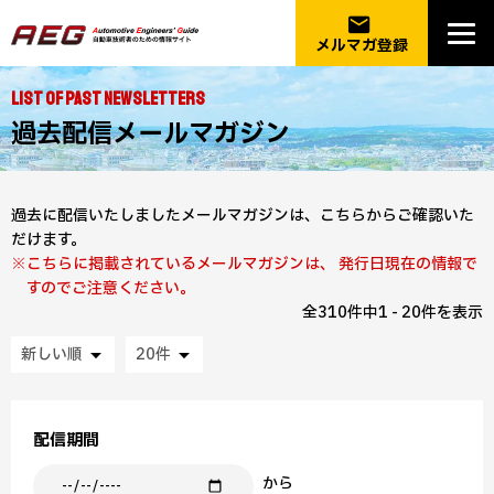
email
メルマガ登録
List of Past Newsletters
過去配信メールマガジン
過去に配信いたしましたメールマガジンは、こちらからご確認いた
だけます。
こちらに掲載されているメールマガジンは、 発行日現在の情報で
すのでご注意ください。
全310件中1 - 20件を表示
arrow_drop_down
arrow_drop_down
配信期間
から