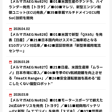
【メルマガAEG No829】■01■米国生産のタンドラ、ハイ
ランダー発売【トヨタ】／■03■マレリ、新型エンジン制
御ユニット(ECU)発表／■35■車載マルチドメインECU用
SoC技術を開発
2026.04.02
【メルマガAEG No828】■01■米国で新型「QX65」を発
表【日産】／■21■日本国内向けスズキ二輪車初となる
E10ガソリン対応車／■42■認証取得済「新型車載用電流
センサー」
2026.03.26
【メルマガAEG No827】■21■日産、米国生産車「ムラー
ノ」日本市場に導入／■06■冬季のEV航続距離を向上させ
る「HeatX Range+」／■26■安全運転意識を高める“起
こしたくない猫型ロボット”
2026.03.19
【メルマガAEG No826】■01■モータースポーツで鍛えた
26式GRヤリスを発売【トヨタ】／■11■軽商用バッテリ
ーEV 新型「e エブリイ」を発売【スズキ】／■07■世界初