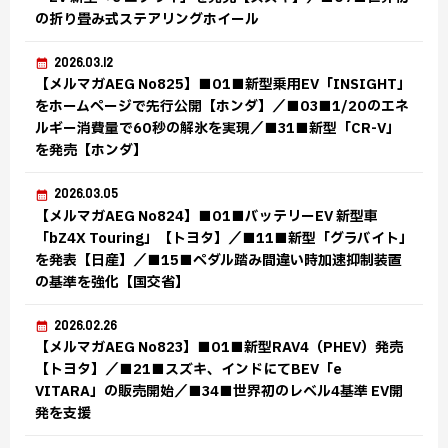
の折り畳み式ステアリングホイール
2026.03.12
【メルマガAEG No825】■01■新型乗用EV「INSIGHT」
をホームページで先行公開【ホンダ】／■03■1/20のエネ
ルギー消費量で60秒の解氷を実現／■31■新型「CR-V」
を発売【ホンダ】
2026.03.05
【メルマガAEG No824】■01■バッテリーEV 新型車
「bZ4X Touring」【トヨタ】／■11■新型「グラバイト」
を発表【日産】／■15■ペダル踏み間違い時加速抑制装置
の基準を強化【国交省】
2026.02.26
【メルマガAEG No823】■01■新型RAV4（PHEV）発売
【トヨタ】／■21■スズキ、インドにてBEV「e
VITARA」の販売開始／■34■世界初のレベル4基準 EV開
発を支援