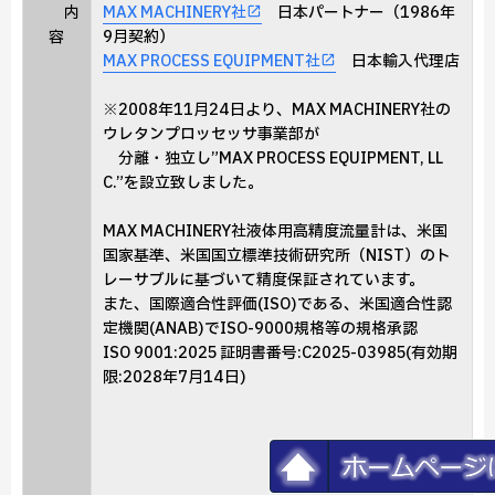
内
MAX MACHINERY社
日本パートナー（1986年
容
9月契約）
MAX PROCESS EQUIPMENT社
日本輸入代理店
※2008年11月24日より、MAX MACHINERY社の
ウレタンプロッセッサ事業部が
分離・独立し”MAX PROCESS EQUIPMENT, LL
C.”を設立致しました。
MAX MACHINERY社液体用高精度流量計は、米国
国家基準、米国国立標準技術研究所（NIST）のト
レーサブルに基づいて精度保証されています。
また、国際適合性評価(ISO)である、米国適合性認
定機関(ANAB)でISO-9000規格等の規格承認
ISO 9001:2025 証明書番号:C2025-03985(有効期
限:2028年7月14日)