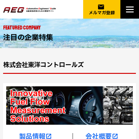
email
メルマガ登録
FEATURED COMPANY
注目の企業特集
株式会社東洋コントロールズ
製品情報
｜
会社概要