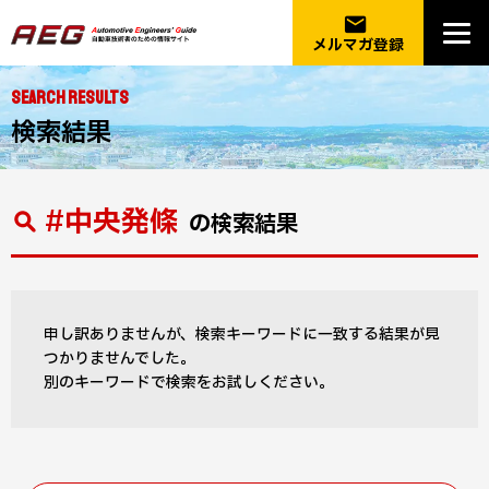
email
メルマガ登録
SEARCH RESULTS
検索結果
#中央発條
の検索結果
申し訳ありませんが、検索キーワードに一致する結果が見
つかりませんでした。
別のキーワードで検索をお試しください。